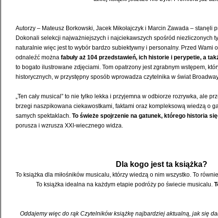
Autorzy – Mateusz Borkowski, Jacek Mikołajczyk i Marcin Zawada – stanęli 
Dokonali selekcji najważniejszych i najciekawszych spośród niezliczonych t
naturalnie więc jest to wybór bardzo subiektywny i personalny. Przed Wami 
odnaleźć można
fabuły aż 104 przedstawień, ich historie i perypetie, a t
to bogato ilustrowane zdjęciami. Tom opatrzony jest zgrabnym wstępem, któ
historycznych, w przystępny sposób wprowadza czytelnika w świat Broadway
„Ten cały musical” to nie tylko lekka i przyjemna w odbiorze rozrywka, ale pr
brzegi naszpikowana ciekawostkami, faktami oraz kompleksową wiedzą o gat
samych spektaklach.
To świeże spojrzenie na gatunek, którego historia si
porusza i wzrusza XXI-wiecznego widza.
Dla kogo jest ta książka?
To książka dla miłośników musicalu, którzy wiedzą o nim wszystko. To równi
To książka idealna na każdym etapie podróży po świecie musicalu.
T
Oddajemy więc do rąk Czytelników książkę najbardziej aktualną, jak się dał