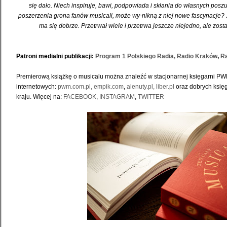
się dało. Niech inspiruje, bawi, podpowiada i skłania do własnych posz
poszerzenia grona fanów musicali, może wy-nikną z niej nowe fascynacje? J
ma się dobrze. Przetrwał wiele i przetrwa jeszcze niejedno, ale zost
Patroni medialni publikacji:
Program 1 Polskiego Radia,
Radio Kraków
,
Ra
Premierową książkę o musicalu można znaleźć w stacjonarnej księgarni PW
internetowych:
pwm.com.pl,
empik.com
,
alenuty.pl,
liber.pl
oraz dobrych księ
kraju. Więcej na:
FACEBOOK
,
INSTAGRAM
,
TWITTER