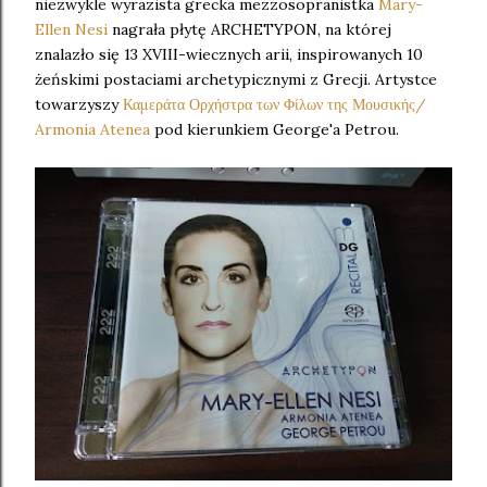
niezwykle wyrazista grecka mezzosopranistka
Mary-
Ellen Nesi
nagrała płytę ARCHETYPON, na której
znalazło się 13 XVIII-wiecznych arii, inspirowanych 10
żeńskimi postaciami archetypicznymi z Grecji. Artystce
towarzyszy
Καμεράτα Ορχήστρα των Φίλων της Μουσικής/
Armonia Atenea
pod kierunkiem George'a Petrou.