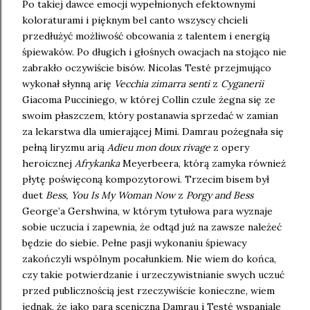
Po takiej dawce emocji wypełnionych efektownymi
koloraturami i pięknym bel canto wszyscy chcieli
przedłużyć możliwość obcowania z talentem i energią
śpiewaków. Po długich i głośnych owacjach na stojąco nie
zabrakło oczywiście bisów. Nicolas Testé przejmująco
wykonał słynną arię
Vecchia zimarra senti
z
Cyganerii
Giacoma Pucciniego, w której Collin czule żegna się ze
swoim płaszczem, który postanawia sprzedać w zamian
za lekarstwa dla umierającej Mimi. Damrau pożegnała się
pełną liryzmu arią
Adieu mon doux rivage
z opery
heroicznej
Afrykanka
Meyerbeera, którą zamyka również
płytę poświęconą kompozytorowi. Trzecim bisem był
duet
Bess, You Is My Woman Now
z
Porgy and Bess
George’a Gershwina, w którym tytułowa para wyznaje
sobie uczucia i zapewnia, że odtąd już na zawsze należeć
będzie do siebie. Pełne pasji wykonaniu śpiewacy
zakończyli wspólnym pocałunkiem. Nie wiem do końca,
czy takie potwierdzanie i urzeczywistnianie swych uczuć
przed publicznością jest rzeczywiście konieczne, wiem
jednak, że jako para sceniczna Damrau i Testé wspaniale