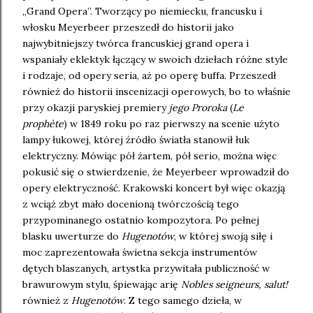
„Grand Opera”. Tworzący po niemiecku, francusku i
włosku Meyerbeer przeszedł do historii jako
najwybitniejszy twórca francuskiej grand opera i
wspaniały eklektyk łączący w swoich dziełach różne style
i rodzaje, od opery seria, aż po operę buffa. Przeszedł
również do historii inscenizacji operowych, bo to właśnie
przy okazji paryskiej premiery
jego Proroka
(
Le
prophète
) w 1849 roku po raz pierwszy na scenie użyto
lampy łukowej, której źródło światła stanowił łuk
elektryczny. Mówiąc pół żartem, pół serio, można więc
pokusić się o stwierdzenie, że Meyerbeer wprowadził do
opery elektryczność. Krakowski koncert był więc okazją
z wciąż zbyt mało docenioną twórczością tego
przypominanego ostatnio kompozytora. Po pełnej
blasku uwerturze do
Hugenotów
, w której swoją siłę i
moc zaprezentowała świetna sekcja instrumentów
dętych blaszanych, artystka przywitała publiczność w
brawurowym stylu, śpiewając arię
Nobles seigneurs, salut!
również z
Hugenotów
. Z tego samego dzieła, w