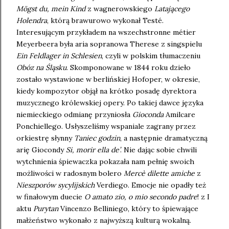
Mögst du, mein Kind
z wagnerowskiego
Latającego
Holendra
, którą brawurowo wykonał Testé.
Interesującym przykładem na wszechstronne métier
Meyerbeera była aria sopranowa Therese z singspielu
Ein Feldlager in Schlesien
, czyli w polskim tłumaczeniu
Obóz na Śląsku
. Skomponowane w 1844 roku dzieło
zostało wystawione w berlińskiej Hofoper, w okresie,
kiedy kompozytor objął na krótko posadę dyrektora
muzycznego królewskiej opery. Po takiej dawce języka
niemieckiego odmianę przyniosła
Gioconda
Amilcare
Ponchiellego. Usłyszeliśmy wspaniale zagrany przez
orkiestrę słynny
Taniec godzin
, a następnie dramatyczną
arię Giocondy
Si, morir ella de’
. Nie dając sobie chwili
wytchnienia śpiewaczka pokazała nam pełnię swoich
możliwości w radosnym bolero
Merc
è
dilette amiche
z
Nieszporów sycylijskich
Verdiego. Emocje nie opadły też
w finałowym duecie
O amato zio, o mio secondo padre
! z I
aktu
Purytan
Vincenzo Belliniego, który to śpiewające
małżeństwo wykonało z najwyższą kulturą wokalną.