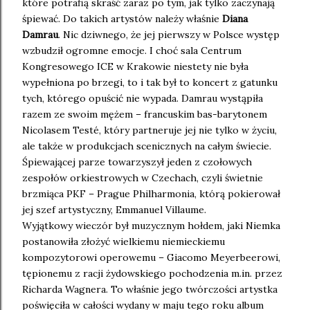
które potrafią skraść zaraz po tym, jak tylko zaczynają
śpiewać. Do takich artystów należy właśnie
Diana
Damrau
. Nic dziwnego, że jej pierwszy w Polsce występ
wzbudził ogromne emocje. I choć sala Centrum
Kongresowego ICE w Krakowie niestety nie była
wypełniona po brzegi, to i tak był to koncert z gatunku
tych, którego opuścić nie wypada. Damrau wystąpiła
razem ze swoim mężem – francuskim bas-barytonem
Nicolasem Testé, który partneruje jej nie tylko w życiu,
ale także w produkcjach scenicznych na całym świecie.
Śpiewającej parze towarzyszył jeden z czołowych
zespołów orkiestrowych w Czechach, czyli świetnie
brzmiąca PKF – Prague Philharmonia, którą pokierował
jej szef artystyczny, Emmanuel Villaume.
Wyjątkowy wieczór był muzycznym hołdem, jaki Niemka
postanowiła złożyć wielkiemu niemieckiemu
kompozytorowi operowemu – Giacomo Meyerbeerowi,
tępionemu z racji żydowskiego pochodzenia m.in. przez
Richarda Wagnera. To właśnie jego twórczości artystka
poświęciła w całości wydany w maju tego roku album