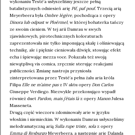
wykonaniu Testé’a usłyszeliśmy jeszcze pełną
batalistycznych odniesień arię
Pif, paf pouf.
Trzecią arią
Meyerbeera była
Ombre légère
, pochodząca z opery
Dinora lub odpust w Ploërmel
, w której bohaterka tańczy
ze swoim cieniem. W tej arii Damrau w swych
zjawiskowych, pirotechnicznych koloraturach
zaprezentowała nie tylko imponującą skalę i olśniewającą
technikę, ale i pięknie cieniowała dźwięk, stosując efekt
echa i śpiewając mezza voce. Pokazała też swoją
niewątpliwą vis comica, zręcznie sterując reakcjami
publiczności. Zmianę nastroju przyniosła
zinterpretowana przez Testé’a pełna żalu aria króla
Filipa
Elle ne m’aime pas
z IV aktu opery
Don Carlos
Giuseppe Verdiego. Niezwykle przekonująco wypadł
również duet
Pardon, mais j’étais là
z opery
Manon
Julesa
Masseneta.
Drugą część wieczoru zdominowały arie w języku
włoskim i niemieckim. W wykonaniu Damrau usłyszeliśmy
melodramatyczną arią
Sulla rupe triste, sola
z opery
Emma di Resburgo
Meyerbeera, a następnie arię Dalanda