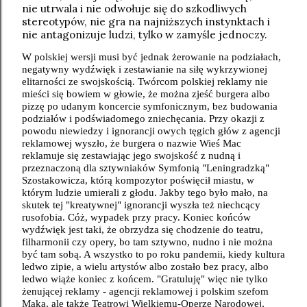
nie utrwala i nie odwołuje się do szkodliwych
stereotypów, nie gra na najniższych instynktach i
nie antagonizuje ludzi, tylko w zamyśle jednoczy.
W polskiej wersji musi być jednak żerowanie na podziałach,
negatywny wydźwięk i zestawianie na siłę wykrzywionej
elitarności ze swojskością. Twórcom polskiej reklamy nie
mieści się bowiem w głowie, że można zjeść burgera albo
pizzę po udanym koncercie symfonicznym, bez budowania
podziałów i podświadomego zniechęcania. Przy okazji z
powodu niewiedzy i ignorancji owych tęgich głów z agencji
reklamowej wyszło, że burgera o nazwie Wieś Mac
reklamuje się zestawiając jego swojskość z nudną i
przeznaczoną dla sztywniaków Symfonią "Leningradzką"
Szostakowicza, którą kompozytor poświęcił miastu, w
którym ludzie umierali z głodu. Jakby tego było mało, na
skutek tej "kreatywnej" ignorancji wyszła też niechcący
rusofobia. Cóż, wypadek przy pracy. Koniec końców
wydźwięk jest taki, że obrzydza się chodzenie do teatru,
filharmonii czy opery, bo tam sztywno, nudno i nie można
być tam sobą. A wszystko to po roku pandemii, kiedy kultura
ledwo zipie, a wielu artystów albo zostało bez pracy, albo
ledwo wiąże koniec z końcem. "Gratuluję" więc nie tylko
żenującej reklamy - agencji reklamowej i polskim szefom
Maka, ale także Teatrowi Wielkiemu-Operze Narodowej,